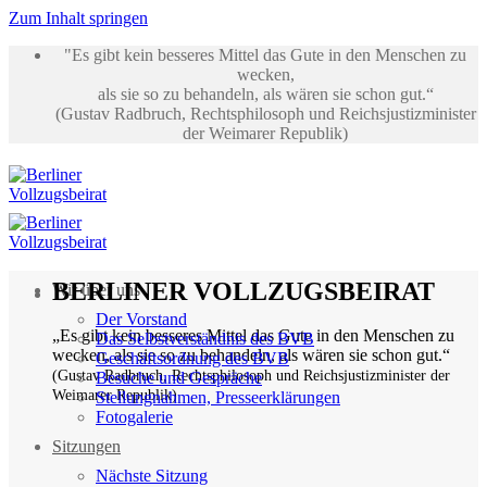
Zum Inhalt springen
"Es gibt kein besseres Mittel das Gute in den Menschen zu
wecken,
als sie so zu behandeln, als wären sie schon gut.“
(Gustav Radbruch, Rechtsphilosoph und Reichsjustizminister
der Weimarer Republik)
BERLINER VOLLZUGSBEIRAT
Wir über uns
Der Vorstand
„Es gibt kein besseres Mittel das Gute in den Menschen zu
Das Selbstverständnis des BVB
wecken, als sie so zu behandeln, als wären sie schon gut.“
Geschäftsordnung des BVB
(Gustav Radbruch, Rechtsphilosoph und Reichsjustizminister der
Besuche und Gespräche
Weimarer Republik)
Stellungnahmen, Presseerklärungen
Fotogalerie
Sitzungen
Nächste Sitzung