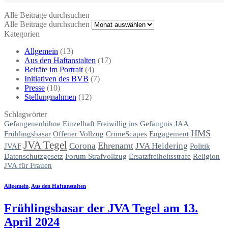
Alle Beiträge durchsuchen
Alle Beiträge durchsuchen
Kategorien
Allgemein
(13)
Aus den Haftanstalten
(17)
Beiräte im Portrait
(4)
Initiativen des BVB
(7)
Presse
(10)
Stellungnahmen
(12)
Schlagwörter
Gefangenenlöhne
Einzelhaft
JAA
Freiwillig ins Gefängnis
HMS
Frühlingsbasar
Offener Vollzug
CrimeScapes
Engagement
JVA Tegel
Ehrenamt
Corona
JVA Heidering
JVAF
Politik
Datenschutzgesetz
Forum Strafvollzug
Ersatzfreiheitsstrafe
Religion
JVA für Frauen
Allgemein
,
Aus den Haftanstalten
Frühlingsbasar der JVA Tegel am 13.
April 2024