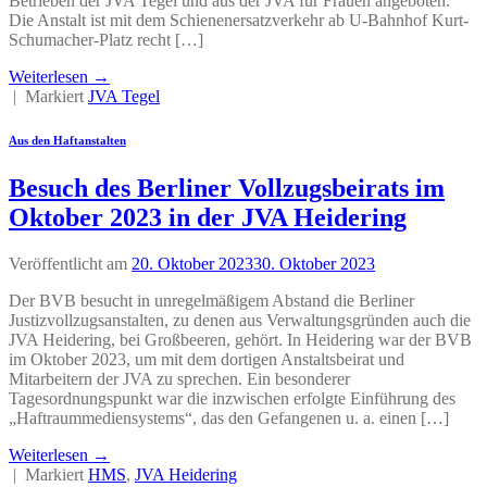
Betrieben der JVA Tegel und aus der JVA für Frauen angeboten.
Die Anstalt ist mit dem Schienenersatzverkehr ab U-Bahnhof Kurt-
Schumacher-Platz recht […]
Weiterlesen
→
|
Markiert
JVA Tegel
Aus den Haftanstalten
Besuch des Berliner Vollzugsbeirats im
Oktober 2023 in der JVA Heidering
Veröffentlicht am
20. Oktober 2023
30. Oktober 2023
Der BVB besucht in unregelmäßigem Abstand die Berliner
Justizvollzugsanstalten, zu denen aus Verwaltungsgründen auch die
JVA Heidering, bei Großbeeren, gehört. In Heidering war der BVB
im Oktober 2023, um mit dem dortigen Anstaltsbeirat und
Mitarbeitern der JVA zu sprechen. Ein besonderer
Tagesordnungspunkt war die inzwischen erfolgte Einführung des
„Haftraummediensystems“, das den Gefangenen u. a. einen […]
Weiterlesen
→
|
Markiert
HMS
,
JVA Heidering