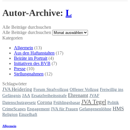
Autor-Archive:
L
Alle Beiträge durchsuchen
Alle Beiträge durchsuchen
Kategorien
Allgemein
(13)
Aus den Haftanstalten
(17)
Beiräte im Portrait
(4)
Initiativen des BVB
(7)
Presse
(10)
Stellungnahmen
(12)
Schlagwörter
JVA Heidering
Forum Strafvollzug
Offener Vollzug
Freiwillig ins
Ehrenamt
JAA
Ersatzfreiheitsstrafe
JVAF
Gefängnis
JVA Tegel
Corona
Datenschutzgesetz
Frühlingsbasar
Politik
HMS
CrimeScapes
Engagement
JVA für Frauen
Gefangenenlöhne
Religion
Einzelhaft
Allgemein