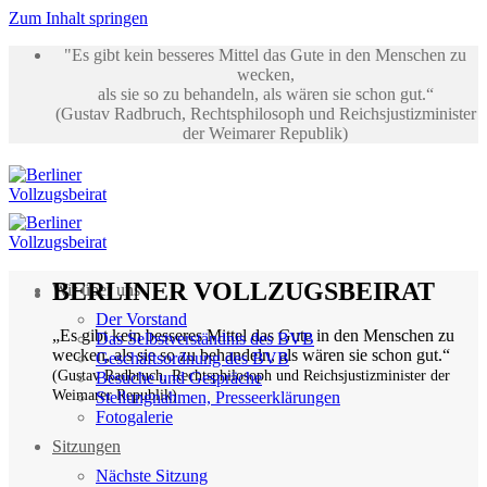
Zum Inhalt springen
"Es gibt kein besseres Mittel das Gute in den Menschen zu
wecken,
als sie so zu behandeln, als wären sie schon gut.“
(Gustav Radbruch, Rechtsphilosoph und Reichsjustizminister
der Weimarer Republik)
BERLINER VOLLZUGSBEIRAT
Wir über uns
Der Vorstand
„Es gibt kein besseres Mittel das Gute in den Menschen zu
Das Selbstverständnis des BVB
wecken, als sie so zu behandeln, als wären sie schon gut.“
Geschäftsordnung des BVB
(Gustav Radbruch, Rechtsphilosoph und Reichsjustizminister der
Besuche und Gespräche
Weimarer Republik)
Stellungnahmen, Presseerklärungen
Fotogalerie
Sitzungen
Nächste Sitzung