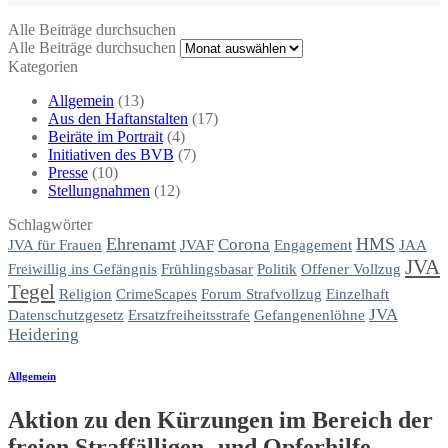
Alle Beiträge durchsuchen
Alle Beiträge durchsuchen
Kategorien
Allgemein
(13)
Aus den Haftanstalten
(17)
Beiräte im Portrait
(4)
Initiativen des BVB
(7)
Presse
(10)
Stellungnahmen
(12)
Schlagwörter
Ehrenamt
HMS
Corona
JVA für Frauen
JVAF
Engagement
JAA
JVA
Frühlingsbasar
Politik
Offener Vollzug
Freiwillig ins Gefängnis
Tegel
Religion
CrimeScapes
Forum Strafvollzug
Einzelhaft
JVA
Datenschutzgesetz
Ersatzfreiheitsstrafe
Gefangenenlöhne
Heidering
Allgemein
Aktion zu den Kürzungen im Bereich der
freien Straffälligen- und Opferhilfe