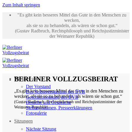
Zum Inhalt springen
"Es gibt kein besseres Mittel das Gute in den Menschen zu
wecken,
als sie so zu behandeln, als wären sie schon gut.“
(Gustav Radbruch, Rechtsphilosoph und Reichsjustizminister
der Weimarer Republik)
BERLINER VOLLZUGSBEIRAT
Wir über uns
Der Vorstand
„Es gibt kein besseres Mittel das Gute in den Menschen zu
Das Selbstverständnis des BVB
wecken, als sie so zu behandeln, als wären sie schon gut.“
Geschäftsordnung des BVB
(Gustav Radbruch, Rechtsphilosoph und Reichsjustizminister der
Besuche und Gespräche
Weimarer Republik)
Stellungnahmen, Presseerklärungen
Fotogalerie
Sitzungen
Nächste Sitzung