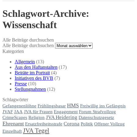
Schlagwort-Archive:
Wissenschaft
Alle Beiträge durchsuchen
Alle Beiträge durchsuchen
Kategorien
Allgemein
(13)
Aus den Haftanstalten
(17)
Beiräte im Portrait
(4)
Initiativen des BVB
(7)
Presse
(10)
Stellungnahmen
(12)
Schlagwörter
HMS
Gefangenenlöhne
Frühlingsbasar
Freiwillig ins Gefängnis
JVAF
JAA
JVA für Frauen
Engagement
Forum Strafvollzug
JVA Heidering
CrimeScapes
Religion
Datenschutzgesetz
Ehrenamt
Corona
Ersatzfreiheitsstrafe
Politik
Offener Vollzug
JVA Tegel
Einzelhaft