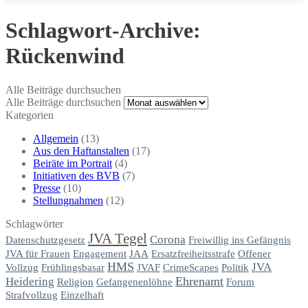
Schlagwort-Archive:
Rückenwind
Alle Beiträge durchsuchen
Alle Beiträge durchsuchen
Kategorien
Allgemein
(13)
Aus den Haftanstalten
(17)
Beiräte im Portrait
(4)
Initiativen des BVB
(7)
Presse
(10)
Stellungnahmen
(12)
Schlagwörter
JVA Tegel
Corona
Datenschutzgesetz
Freiwillig ins Gefängnis
JVA für Frauen
Engagement
JAA
Ersatzfreiheitsstrafe
Offener
HMS
JVA
Vollzug
Frühlingsbasar
JVAF
CrimeScapes
Politik
Ehrenamt
Heidering
Religion
Gefangenenlöhne
Forum
Strafvollzug
Einzelhaft