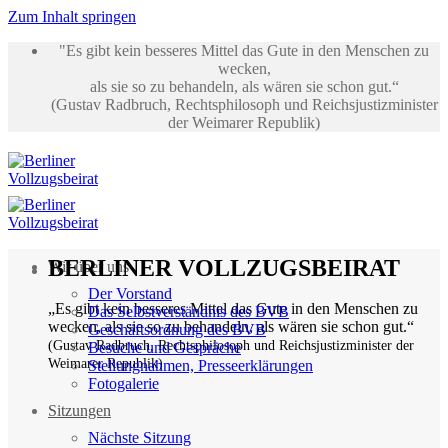
Zum Inhalt springen
"Es gibt kein besseres Mittel das Gute in den Menschen zu
wecken,
als sie so zu behandeln, als wären sie schon gut.“
(Gustav Radbruch, Rechtsphilosoph und Reichsjustizminister
der Weimarer Republik)
BERLINER VOLLZUGSBEIRAT
Wir über uns
Der Vorstand
„Es gibt kein besseres Mittel das Gute in den Menschen zu
Das Selbstverständnis des BVB
wecken, als sie so zu behandeln, als wären sie schon gut.“
Geschäftsordnung des BVB
(Gustav Radbruch, Rechtsphilosoph und Reichsjustizminister der
Besuche und Gespräche
Weimarer Republik)
Stellungnahmen, Presseerklärungen
Fotogalerie
Sitzungen
Nächste Sitzung