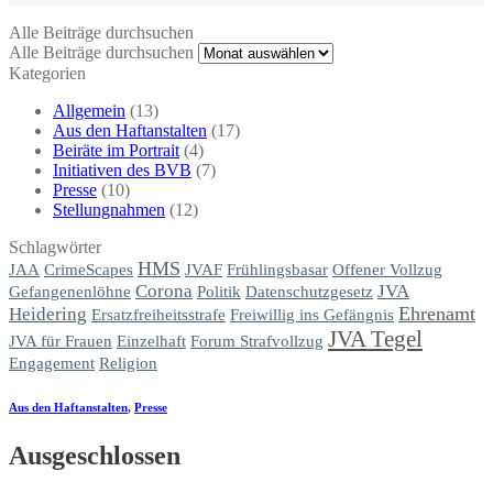
Alle Beiträge durchsuchen
Alle Beiträge durchsuchen
Kategorien
Allgemein
(13)
Aus den Haftanstalten
(17)
Beiräte im Portrait
(4)
Initiativen des BVB
(7)
Presse
(10)
Stellungnahmen
(12)
Schlagwörter
HMS
JAA
CrimeScapes
JVAF
Frühlingsbasar
Offener Vollzug
Corona
JVA
Gefangenenlöhne
Politik
Datenschutzgesetz
Ehrenamt
Heidering
Ersatzfreiheitsstrafe
Freiwillig ins Gefängnis
JVA Tegel
JVA für Frauen
Einzelhaft
Forum Strafvollzug
Engagement
Religion
Aus den Haftanstalten
,
Presse
Ausgeschlossen