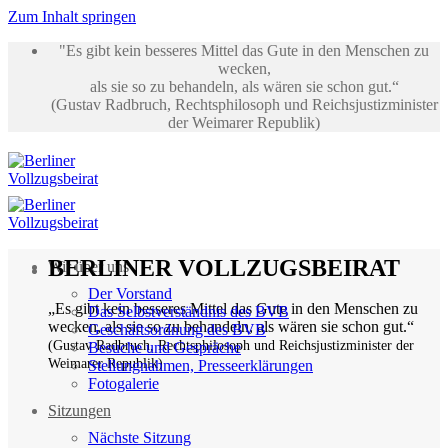
Zum Inhalt springen
"Es gibt kein besseres Mittel das Gute in den Menschen zu
wecken,
als sie so zu behandeln, als wären sie schon gut.“
(Gustav Radbruch, Rechtsphilosoph und Reichsjustizminister
der Weimarer Republik)
BERLINER VOLLZUGSBEIRAT
Wir über uns
Der Vorstand
„Es gibt kein besseres Mittel das Gute in den Menschen zu
Das Selbstverständnis des BVB
wecken, als sie so zu behandeln, als wären sie schon gut.“
Geschäftsordnung des BVB
(Gustav Radbruch, Rechtsphilosoph und Reichsjustizminister der
Besuche und Gespräche
Weimarer Republik)
Stellungnahmen, Presseerklärungen
Fotogalerie
Sitzungen
Nächste Sitzung